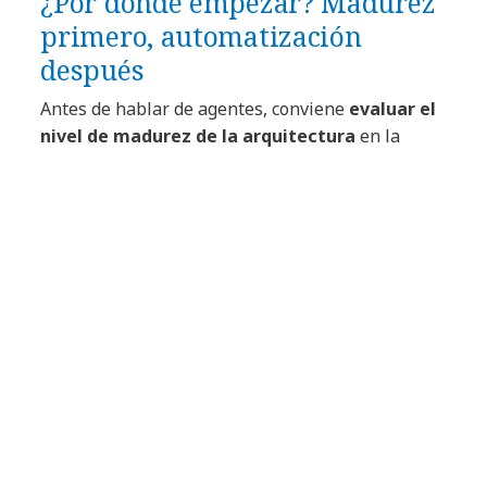
¿Por dónde empezar? Madurez
primero, automatización
después
Antes de hablar de agentes, conviene
evaluar el
nivel de madurez de la arquitectura
en la
organización: gobernanza, estándares, mapa de
capacidades, inventario de aplicaciones,
dependencias y criterios de decisión. El siguiente
paso es operarla con un
modelo y capacidades
que permitan mantener la información viva y
accionable.
Cuando se tienen esos fundamentos (y datos
confiables), un enfoque pragmático es incorporar
un
copiloto/agente “architecture-aware”
para
aumentar la velocidad y la consistencia de las
decisiones. Este puede: