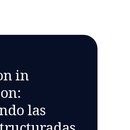
on in
ion:
ndo las
structuradas