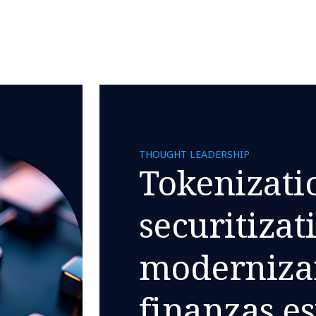
THOUGHT LEADERSHIP
Tokenizati
securitizat
moderniza
finanzas e