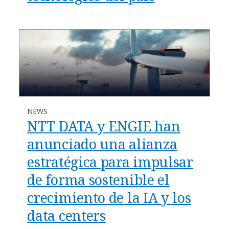
NEWS
NTT DATA y ENGIE han
anunciado una alianza
estratégica para impulsar
de forma sostenible el
crecimiento de la IA y los
data centers