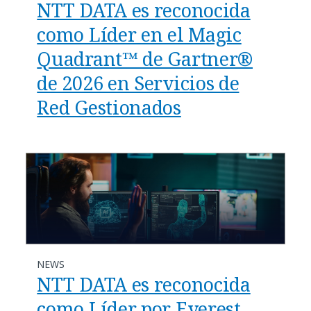
NTT DATA es reconocida
como Líder en el Magic
Quadrant™ de Gartner®
de 2026 en Servicios de
Red Gestionados
NEWS
NTT DATA es reconocida
como Líder por Everest