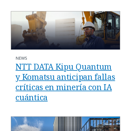
NEWS
NTT DATA Kipu Quantum
y Komatsu anticipan fallas
críticas en minería con IA
cuántica