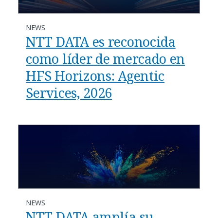
NEWS
NTT DATA es reconocida
como líder de mercado en
HFS Horizons: Agentic
Services, 2026
NEWS
NTT DATA amplía su