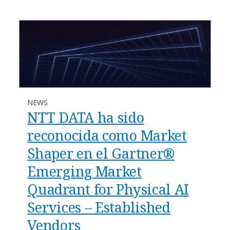
NEWS
NTT DATA ha sido
reconocida como Market
Shaper en el Gartner®
Emerging Market
Quadrant for Physical AI
Services – Established
Vendors