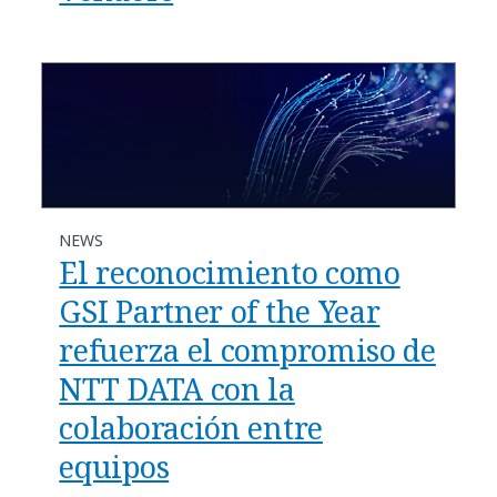
NEWS
El reconocimiento como
GSI Partner of the Year
refuerza el compromiso de
NTT DATA con la
colaboración entre
equipos