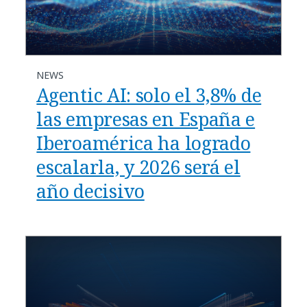
NEWS
Agentic AI: solo el 3,8% de
las empresas en España e
Iberoamérica ha logrado
escalarla, y 2026 será el
año decisivo