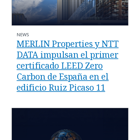
NEWS
MERLIN Properties y NTT
DATA impulsan el primer
certificado LEED Zero
Carbon de España en el
edificio Ruiz Picaso 11