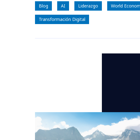
Blog
AI
Liderazgo
World Econom
Transformación Digital