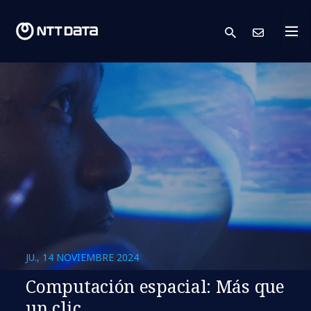
search
Cont
JU., 14 NOVIEMBRE 2024
Computación espacial: Más que
un clic