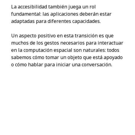
La accesibilidad también juega un rol
fundamental: las aplicaciones deberán estar
adaptadas para diferentes capacidades.
Un aspecto positivo en esta transición es que
muchos de los gestos necesarios para interactuar
en la computación espacial son naturales: todos
sabemos cómo tomar un objeto que está apoyado
o cómo hablar para iniciar una conversación.
Spatial UX debe ir en esa dirección: proponer
acciones verosímiles.
Un futuro interesante... y seguro
Un aspecto fundamental es la seguridad del
usuario. Si una persona se mueve por una