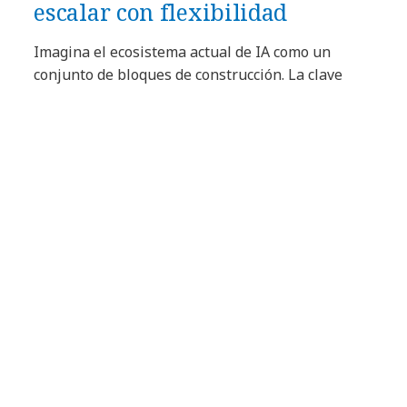
escalar con flexibilidad
Imagina el ecosistema actual de IA como un
conjunto de bloques de construcción. La clave
está en saber cómo ensamblarlos—qué construir,
qué reutilizar y cómo integrar con lo que ya está
implementado.
Cuando se hace bien, este enfoque modular
permite que las organizaciones evolucionen su
entorno de IA de manera incremental—
reduciendo riesgos mientras amplían
capacidades de forma continua. Gracias a
activos
reutilizables y aceleradores,
el foco deja de ser
construir todo desde cero para pasar a una
arquitectura inteligente, diseñada para escalar
con flexibilidad.
5. Avanzar a la velocidad