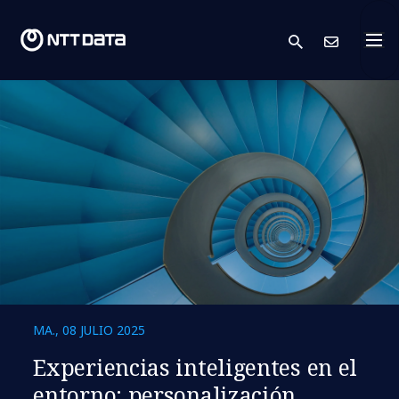
search
Cont
MA., 08 JULIO 2025
Experiencias inteligentes en el
entorno: personalización,