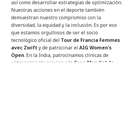
así como desarrollar estrategias de optimización.
Nuestras acciones en el deporte también
demuestran nuestro compromiso con la
diversidad, la equidad y la inclusión. Es por eso
que estamos orgullosos de ser el socio
tecnológico oficial del
Tour de Francia Femmes
avec Zwift
y de patrocinar el
AIG Women's
Open
. En la India, patrocinamos clínicas de
entrenamiento previas a la
Copa Mundial de
Críquet T20 para Ciegos
.
En el Hemisferio Sur, proporcionamos una sólida
infraestructura de red para ayudar a los
organizadores a gestionar la
Absa Cape Epic
de
Sudáfrica, una carrera de mountain bike de
varias etapas que pone a prueba la resistencia
humana y exige la búsqueda incesante de la
excelencia. También patrocinamos al equipo de