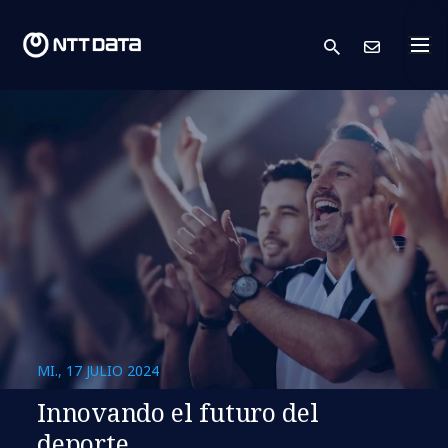
search
Cont
MI., 17 JULIO 2024
Innovando el futuro del
deporte