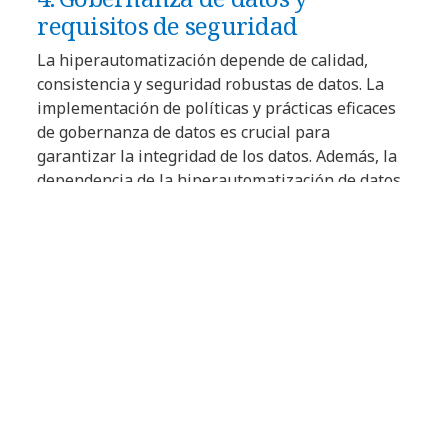
requisitos de seguridad
La hiperautomatización depende de calidad,
consistencia y seguridad robustas de datos. La
implementación de políticas y prácticas eficaces
de gobernanza de datos es crucial para
garantizar la integridad de los datos. Además, la
dependencia de la hiperautomatización de datos
potencialmente confidenciales requiere medidas
robustas de ciberseguridad, cifrado de datos y
controles de acceso para mitigar los riesgos de
seguridad y garantizar el cumplimiento.
Si bien persisten los desafíos, la
hiperautomatización presenta una oportunidad
transformadora para que las empresas optimicen
las operaciones, perfeccionen la toma de
decisiones y obtengan una ventaja competitiva.
Al abordar proactivamente esas consideraciones
importantes, los líderes de C-level pueden