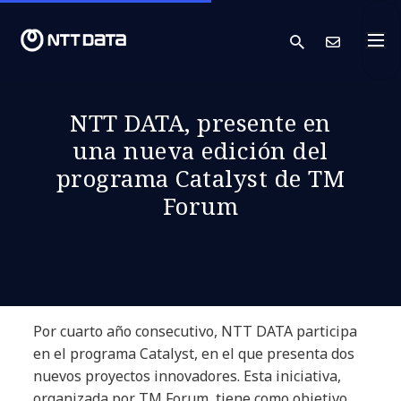
search
Cont
NTT DATA, presente en
una nueva edición del
programa Catalyst de TM
Forum
Por cuarto año consecutivo, NTT DATA participa
en el programa Catalyst, en el que presenta dos
nuevos proyectos innovadores. Esta iniciativa,
organizada por TM Forum, tiene como objetivo