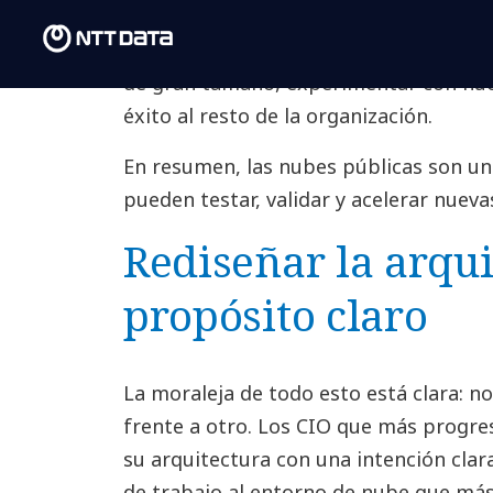
nativos de la nube y la posibilidad de
velocidad. Son el lugar en el que pod
de gran tamaño, experimentar con nueva
éxito al resto de la organización.
En resumen, las nubes públicas son u
pueden testar, validar y acelerar nueva
Rediseñar la arqu
propósito claro
La moraleja de todo esto está clara: n
frente a otro. Los CIO que más progre
su arquitectura con una intención clar
de trabajo al entorno de nube que más