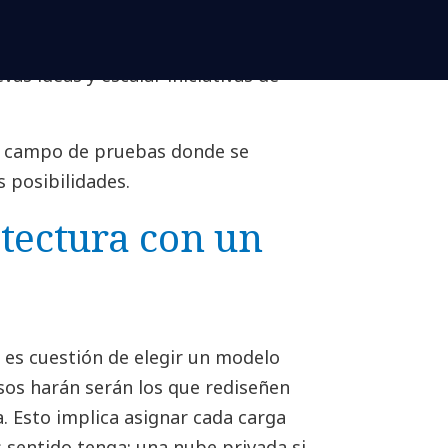
 modernizar aplicaciones a gran
emos entrenar modelos de agentic AI
s ideas y escalar iniciativas de
n campo de pruebas donde se
s posibilidades.
itectura con un
o es cuestión de elegir un modelo
sos harán serán los que rediseñen
a. Esto implica asignar cada carga
 sentido tenga: una nube privada si