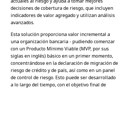
a
c
tua
le
s a
l
ri
e
s
g
o
y
a
y
uda a tomar me
j
ores
decis
iones
de cobertura de ri
e
s
g
o,
que
inclu
ye
n
indicadores de valor agregado
y
utilizan anális
i
s
avan
z
ad
o
s.
Es
t
a solu
ción
proporciona
valor incremental a
u
n
a organiza
ción
banc
a
ria - p
u
d
i
endo come
nzar
co
n
u
n
Produ
c
to Mínimo Vi
able
(MVP,
por sus
siglas
e
n
ingl
é
s) básico e
n
u
n
primer momento,
concentr
á
ndose
e
n
l
a declara
ción
de migra
ción
de
ri
e
s
g
o de crédito
y
de país, as
í
como e
n
u
n
panel
de control de ri
e
s
g
o.
E
s
t
o p
ue
de ser des
arrollado
a
l
o l
ar
go d
el
t
i
empo, co
n
el
objetivo final de
transform
ar
lo e
n
u
n
a solu
ción
completa,
aprove
ch
ando
el
anális
is
avan
z
ad
o
y
l
a Gen AI,
permiti
e
ndo recomenda
ciones
de prote
cción,
compara
ciones
entre pares e
incluso
chatbots
inteligentes para a
y
udar
a
l
os clientes a
entender
la
s causas básicas por
de
trás d
e l
os