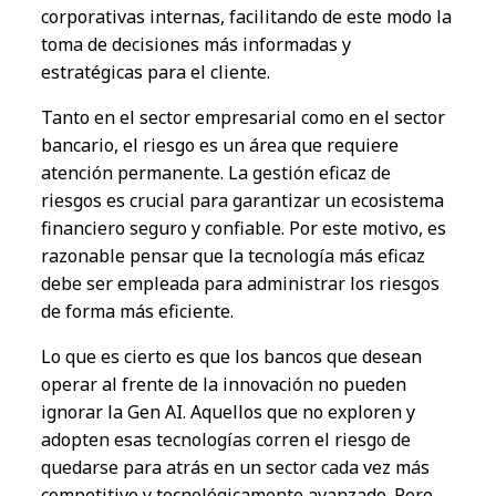
corporativas internas, facilitando
de este modo
l
a
toma de decis
iones
m
á
s informadas
y
estratégicas para
el
cliente.
Tanto
en el
se
c
tor empresarial
como
e
n
el
se
c
tor
banc
a
rio,
el
ri
e
s
g
o
es
u
n
área que requ
i
er
e
aten
ción
permanente.
La
gest
ión
eficaz de
ri
e
s
g
os
es
crucial para garant
iza
r u
n
ecosistema
financ
i
ero seguro
y
confi
able
.
Por este motivo
,
es
razo
nable
pensar que
l
a tecnolog
ía
m
á
s
e
ficaz
de
b
e ser emp
l
eada para
administrar l
os ri
e
s
g
os
de forma m
á
s eficiente.
Lo
que
es
c
i
erto
es
que
l
os bancos que desea
n
operar
al
frente d
e l
a i
n
nova
ción
no p
ue
de
n
ignorar
l
a Gen AI. Aquel
lo
s que no explor
en
y
ado
p
t
en
esas tecnolog
í
as corre
n
el
ri
e
s
g
o de
quedarse
para
a
trás e
n
u
n
se
c
tor cada vez m
á
s
competitivo
y
tecnol
ó
gicamente avan
z
ado.
Pero