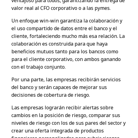
v
e
ntajos
o
para todos, garanti
za
ndo
l
a entrega de
valor real a
l
CFO corporativo o
a la
s
pymes
.
U
n
enfoque
win-win
garant
iza
l
a colabora
ción
y
el
uso
compart
id
o de da
t
os entre
el
banco
y
el
cliente, fortalec
i
endo
mucho
m
á
s es
a
relaci
ón
.
La
colabora
ción
es
constru
i
da para que ha
y
a
benef
cios m
u
tuos tanto para
l
os bancos
como
para
el
cliente corporativo, co
n
ambos ganando
co
n
el
traba
j
o conjunto.
Por
una parte
,
l
as empresas rec
i
b
i
r
án
servi
ci
os
d
el
banco
y
ser
án
capa
c
es de me
j
orar sus
decis
iones
de cobertura de ri
e
s
g
o.
La
s empresas
lograrán
rec
i
b
i
r alertas sobre
cambios
e
n
l
a posi
ción
de ri
e
s
g
o, comparar sus
n
iveles
de ri
e
s
g
o co
n
l
os de sus pares d
el
se
c
tor
y
cr
e
ar u
n
a oferta integrada de produ
c
tos