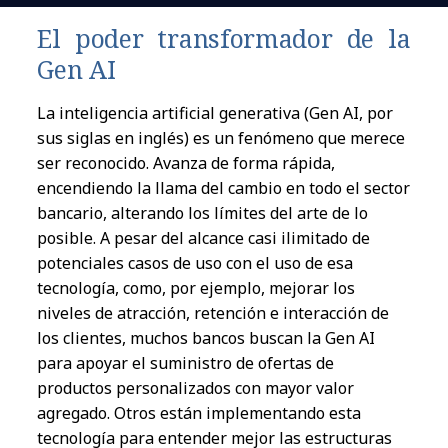
El
poder transformador d
e l
a
Gen AI
La
intelig
e
ncia artificial generativa (
Gen AI
,
por
sus
sigla
s
e
n
ingl
é
s
)
es
u
n
fen
ó
meno que merece
ser recon
o
cido. Avan
z
a
de forma
r
á
pida,
encendiendo
l
a
ll
ama d
el
cambio
e
n
todo
el
se
c
tor
banc
a
rio, alterando
l
os l
í
mites d
el
arte d
e l
o
pos
ible
. A
pesar d
el
alcance
casi
ilimitado de
potencia
le
s casos de uso co
n
el
uso de
e
sa
tecnolog
í
a,
como,
por e
j
emplo, me
j
orar
l
os
n
iveles
de atra
cción
, reten
ción
e
interacción
d
e
l
os clientes, mu
ch
os bancos busca
n
l
a
Gen AI
para apo
y
ar
el
suministro
de ofertas de
produ
c
tos personalizados co
n
m
ay
or valor
agregado. Otros est
án
implementando es
t
a
tecnolog
í
a para entender me
j
or
l
as estru
c
turas