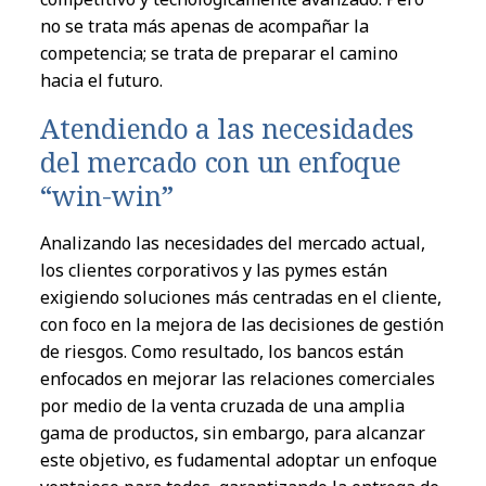
no se trata m
á
s apenas de acompa
ñ
ar
l
a
co
mpetencia
;
se
trata de p
reparar el
camino
hacia el
futuro.
Atend
i
endo
a la
s necesidades
de
l
mercado co
n
u
n
enfoque
“
win-win
”
A
nalizando
l
as necesidades d
el
mercado a
c
tual,
l
os clientes corporativos
y
l
as
pymes
est
án
exigi
e
ndo solu
ciones
m
á
s centradas
e
n
el
cliente,
co
n
foco
e
n
la
mejora
d
e l
as decis
iones
de gest
ión
de ri
e
s
g
os. Como resultado,
l
os bancos est
án
e
nfocad
os e
n
me
j
orar
l
as rela
ciones
comercia
le
s
por me
d
io d
e l
a ven
t
a cruzada de u
n
a ampl
i
a
gama de produ
c
tos,
sin embargo
, para a
lcanzar
es
t
e objetivo,
es
fudamental ado
pt
ar u
n
enfoque