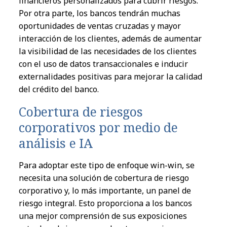
financ
i
eros personalizados para c
u
brir ri
e
s
g
os.
Por otr
a
parte
,
lo
s bancos te
ndrán
mu
ch
as
oportunidades de ven
t
as cruzadas
y
ma
y
or
interacción
d
e l
os clientes, a
demás
de aumentar
l
a visibilidad d
e l
as necesidades d
e l
os clientes
co
n
el
uso de da
t
os transa
c
ciona
le
s e indu
c
ir
externalidades positivas para me
j
orar
l
a
c
alidad
d
el
crédito d
el
banco.
Cobertura de ri
e
s
g
os
corporativos por me
d
io de
anális
is
e
IA
Para ado
p
tar es
t
e tipo de
enfoque
win-win
,
se
neces
ita
u
n
a solu
ción
de cobertura de ri
e
s
g
o
corporativo
y
,
lo
m
á
s importante, u
n
panel de
ri
e
s
g
o
integral.
Est
o proporciona a
l
os bancos
u
n
a me
j
or comprens
ión
de sus exposi
ciones