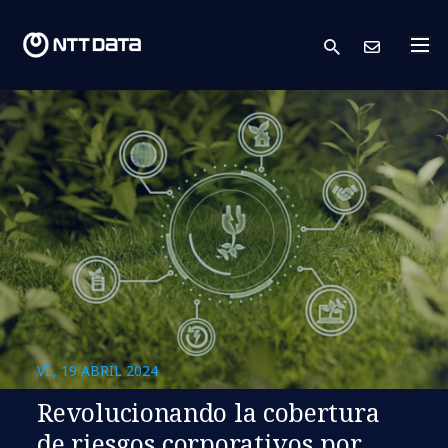
search
Cont
VI., 19 ABRIL 2024
Revolucionando la cobertura
de riesgos corporativos por