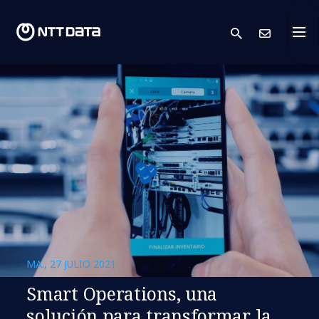
search
Cont
MA., 27 JULIO 2021
Smart Operations, una
solución para transformar la