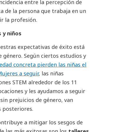
incidencia entre la percepción de
ca de la persona que trabaja en un
r la profesión.
s y niños
estras expectativas de éxito está
e género. Según ciertos estudios y
edad concreta pierden las niñas el
ujeres a seguir
, las niñas
iones STEM alrededor de los 11
ocaciones y les ayudamos a seguir
 sin prejuicios de género, van
s posteriores.
contribuye a mitigar los sesgos de
de las más exitosas son los
talleres