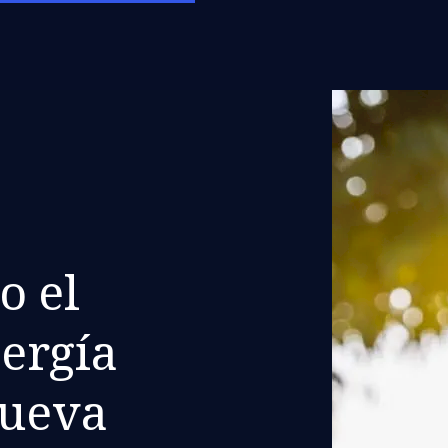
o el
ergía
nueva