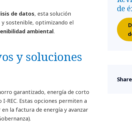
de é
isis de datos
, esta solución
 y sostenible, optimizando el
D
enibilidad ambiental
.
d
os y soluciones
Share
horro garantizado, energía de corto
do I-REC. Estas opciones permiten a
en la factura de energía y avanzar
 Gobernanza).