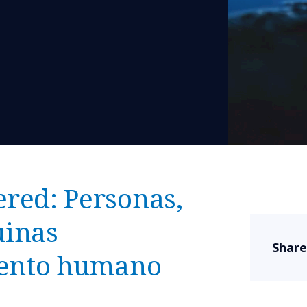
red: Personas,
uinas
Share
lento humano