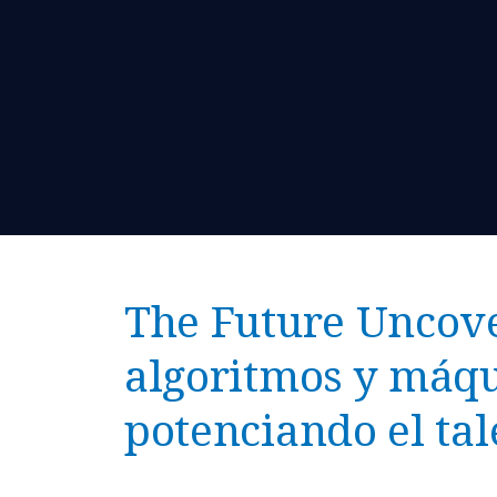
The Future Uncove
algoritmos y máq
potenciando el ta