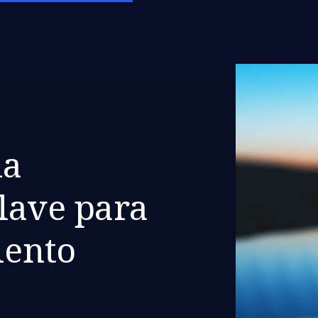
la
lave para
lento