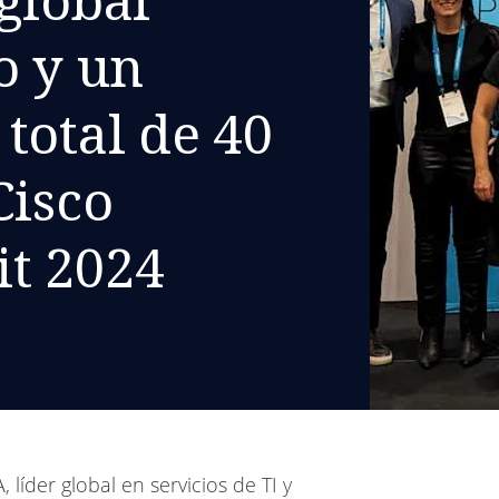
o y un
total de 40
Cisco
t 2024
líder global en servicios de TI y