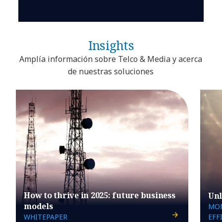
Insights
Amplía información sobre Telco & Media y acerca
de nuestras soluciones
How to thrive in 2025: future business
Unl
models
MON
WHITEPAPER
EFF