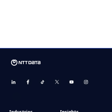
Informe de Everest Group y NTT
DATA: SOC usan IA generativa
para combatir ciberamenazas
con mayor eficiencia
NTT DATA y Omdia destacan la
Industries
Insights