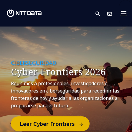
search
Cont
CIBERSEGURIDAD
Cyber Frontiers 2026
Reunimos a profesionales, investigadores e
innovadores en ciberseguridad para redefinir las
fronteras de hoy y ayudar a las organizaciones a
prepararse para el futuro.
Leer Cyber Frontiers