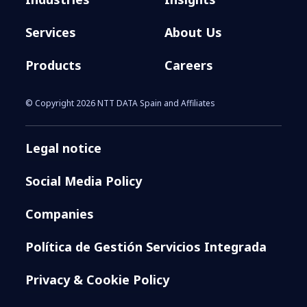
IA y la ciberresiliencia como
clave para empresas en un
Services
About Us
entorno ágil, adaptativo y seguro
Products
Careers
© Copyright 2026 NTT DATA Spain and Affiliates
Legal notice
Social Media Policy
Companies
Política de Gestión Servicios Integrada
Privacy & Cookie Policy