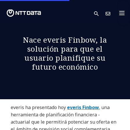
search
Cont
Nace everis Finbow, la
solución para que el
usuario planifique su
futuro económico
everis ha presentado hoy
everis Finbow
,
una
herramienta de planificación financiera -
actuarial que le permitirá potenciar su oferta en
el ámbito de previsión social complementaria.