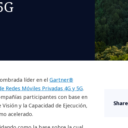
5G
ombrada líder en el
Gartner®
e Redes Móviles Privadas 4G y 5G
.
compañías participantes con base en
Share
 Visión y la Capacidad de Ejecución,
mo acelerado.
idando como la base sobre la cual