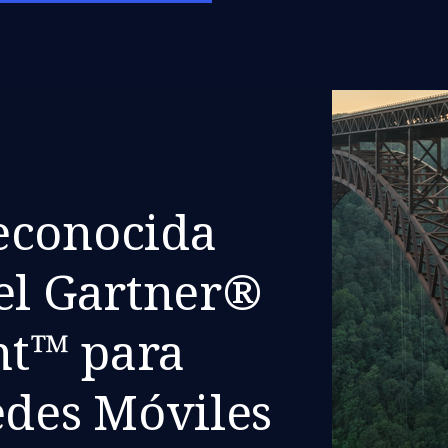
econocida
el Gartner®
nt™ para
edes Móviles