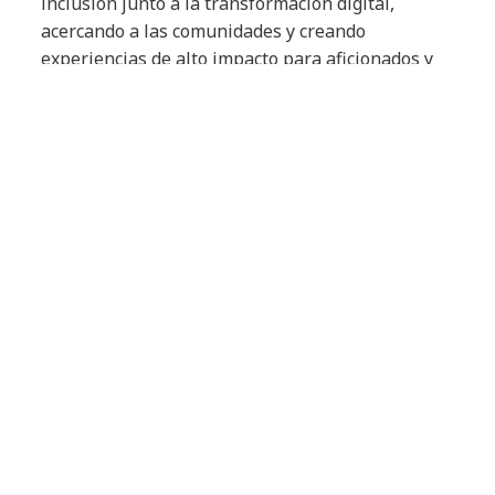
inclusión junto a la transformación digital,
acercando a las comunidades y creando
experiencias de alto impacto para aficionados y
socios. Además del ascenso a la Ligue 1, Paris FC
ya se ha clasificado para la UEFA Women's
Champions League 2025/2026 y ha puesto en
marcha Paris FC Handifoot, un programa
dedicado a hacer el fútbol accesible para
jugadores con discapacidad.
“Esta alianza con Paris FC refleja nuestra misión
en NTT DATA, que es acelerar el éxito de nuestros
clientes y generar un impacto positivo en la
sociedad a través de una innovación
responsable”
, expresó
Olivier Posty, SVP France
Luxembourg de NTT DATA
.
Article Tags: