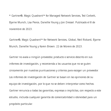
* Gartner®, Magic Quadrant™ for Managed Network Services, Ted Corbett,
Bjarne Munch, Lisa Pierce, Danellie Young y Jon Dressel. Publicado el 8 de
noviembre de 2023.
Gartner®, Magic Quadrant™ for Network Services, Global, Neil Rickard, Bjarne
Munch, Danellie Young y Karen Brown. 22 de febrero de 2023.
Gartner no avala a ningún proveedor, producto o servicio descrito en sus
informes de investigación, y recomienda a los usuarios que no se guíen
únicamente por nuestras puntuaciones y criterios para escoger un proveedor.
Los informes de investigación de Gartner se basan en las opiniones de su
equipo de investigación, por lo que no se deben interpretar como hechos.
Gartner renuncia a todas las garantías, expresas o implícitas, con respecto a este
estudio, incluida cualquier garantía de comerciabilidad o idoneidad para un
propósito particular.