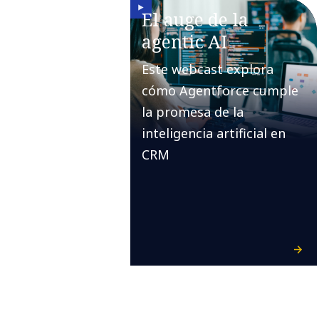
El auge de la
agentic AI
Este webcast explora
cómo Agentforce cumple
la promesa de la
inteligencia artificial en
CRM