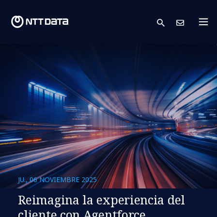
search
Cont
JU., 06 NOVIEMBRE 2025
Reimagina la experiencia del
cliente con Agentforce