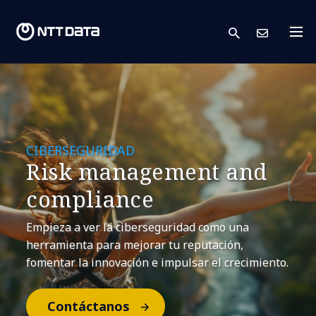
search
Cont
CIBERSEGURIDAD
Risk management and
compliance
Empieza a ver la ciberseguridad como una
herramienta para mejorar tu reputación,
fomentar la innovación e impulsar el crecimiento.
Contáctanos