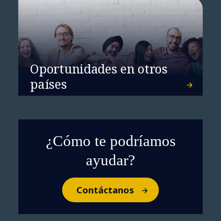
Oportunidades en otros
países
En la era de la IA, convierte la
¿Cómo te podríamos
privacidad de los datos en una
ventaja competitiva
ayudar?
Contáctanos