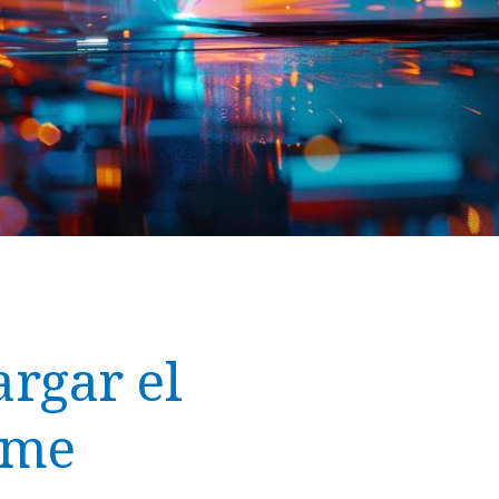
rgar el
rme