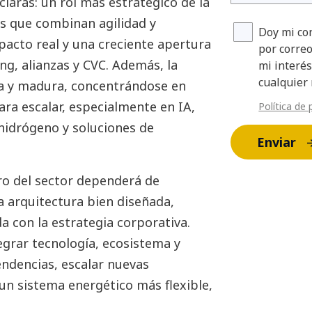
claras: un rol más estratégico de la
as que combinan agilidad y
Doy mi co
acto real y una creciente apertura
por corre
ng, alianzas y CVC. Además, la
mi interés
cualquier
iva y madura, concentrándose en
para escalar, especialmente en IA,
Política de 
hidrógeno y soluciones de
Enviar
ro del sector dependerá de
a arquitectura bien diseñada,
a con la estrategia corporativa.
egrar tecnología, ecosistema y
endencias, escalar nuevas
a un sistema energético más flexible,