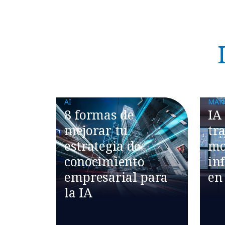
AI
MAN
8 formas de
IA
mejorar tu
tr
estrategia de
mo
conocimiento
in
empresarial para
en
la IA