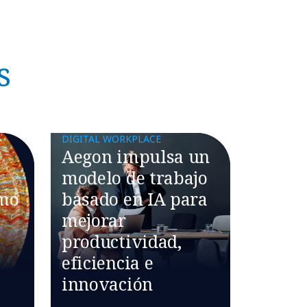
s
DIGITAL WORKPLACE
Aegon impulsa un
modelo de trabajo
ómo
basado en IA para
mejorar
productividad,
eficiencia e
innovación