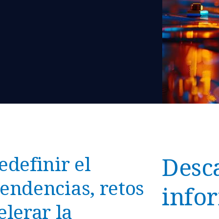
definir el
Desca
tendencias, retos
info
lerar la