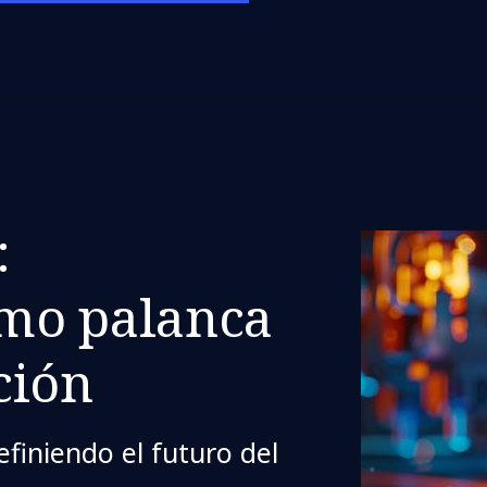
:
mo palanca
ción
finiendo el futuro del