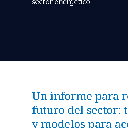
sector energético
Un informe para re
futuro del sector: 
y modelos para ace