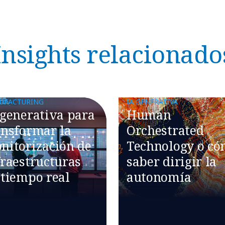
Insights relacionado
UFACTURING
IA GENERATIVA
 generativa para
Human
ansformar la
Orchestrated
nitorización de
Technology o c
fraestructuras
saber dirigir la
 tiempo real
autonomía