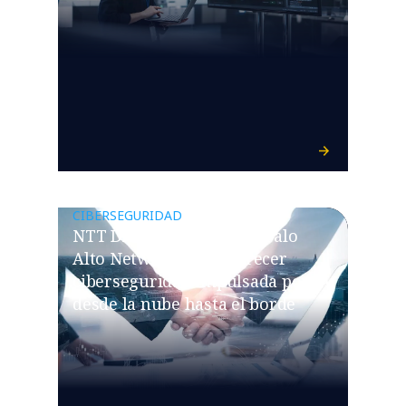
CIBERSEGURIDAD
NTT DATA se asocia con Palo
Alto Networks para ofrecer
ciberseguridad impulsada por IA
desde la nube hasta el borde