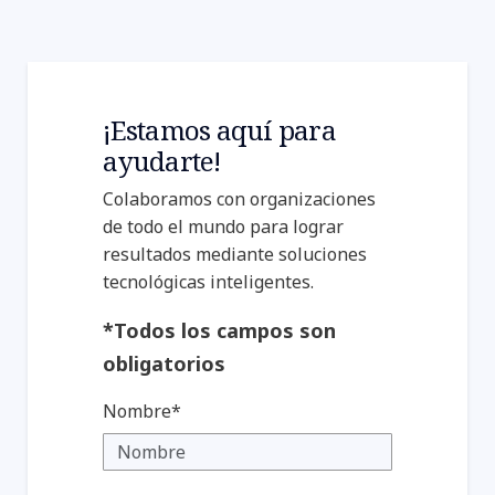
¡Estamos aquí para
ayudarte!
NTT DATA Japón logra
especialización en entrega de
Colaboramos con organizaciones
identidad laboral en la nube
de todo el mundo para lograr
dentro del programa Okta
resultados mediante soluciones
Elevate.
tecnológicas inteligentes.
*Todos los campos son
obligatorios
Nombre*